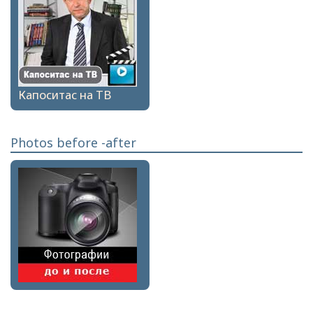
Капоситас на ТВ
Photos before -after